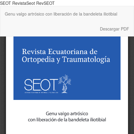
SEOT RevistaSeot RevSEOT
Volver
Genu valgo artrósico con liberación de la bandeleta iliotibial
a
los
detalles
Descargar
Descargar PDF
del
artículo