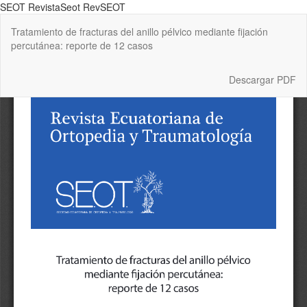
SEOT RevistaSeot RevSEOT
Volver
Tratamiento de fracturas del anillo pélvico mediante fijación
a
percutánea: reporte de 12 casos
los
detalles
del
Descargar
Descargar PDF
artículo