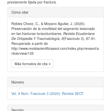
previamente fijada por fractura.
Detalles
Cómo citar
del
Robles Choez, C., & Moyano Aguilar, J. (2020).
artículo
Preservación de la movilidad del segmento lesionado
en las fracturas toracolumbares.
Revista Ecuatoriana
De Ortopedia Y Traumatología
,
9
(Fascículo 3), 87-91.
Recuperado a partir de
http://www.revistacientificaseot.com/index.php/revseot/a
rticle/view/135
Más formatos de cita
Número
Vol. 9 Núm. Fascículo 3 (2020): Revista SEOT
Sección