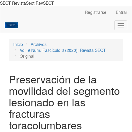
SEOT RevistaSeot RevSEOT
Navegación
Registrarse
Entrar
principal
Contenido
Toggl
principal
naviga
Barra
lateral
Inicio
Archivos
Vol. 9 Núm. Fascículo 3 (2020): Revista SEOT
Original
Preservación de la
movilidad del segmento
lesionado en las
fracturas
toracolumbares