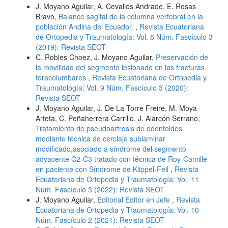
J. Moyano Aguilar, A. Cevallos Andrade, E. Rosas
Bravo,
Balance sagital de la columna vertebral en la
población Andina del Ecuador.
,
Revista Ecuatoriana
de Ortopedia y Traumatología: Vol. 8 Núm. Fascículo 3
(2019): Revista SEOT
C. Robles Choez, J. Moyano Aguilar,
Preservación de
la movilidad del segmento lesionado en las fracturas
toracolumbares
,
Revista Ecuatoriana de Ortopedia y
Traumatología: Vol. 9 Núm. Fascículo 3 (2020):
Revista SEOT
J. Moyano Aguilar, J. De La Torre Freire, M. Moya
Arteta, C. Peñaherrera Carrillo, J. Alarcón Serrano,
Tratamiento de pseudoartrosis de odontoides
mediante técnica de cerclaje sublaminar
modificado,asociado a síndrome del segmento
adyacente C2-C3 tratado con técnica de Roy-Camille
en paciente con Síndrome de Klippel-Feil
,
Revista
Ecuatoriana de Ortopedia y Traumatología: Vol. 11
Núm. Fascículo 3 (2022): Revista SEOT
J. Moyano Aguilar,
Editorial Editor en Jefe
,
Revista
Ecuatoriana de Ortopedia y Traumatología: Vol. 10
Núm. Fascículo 2 (2021): Revista SEOT