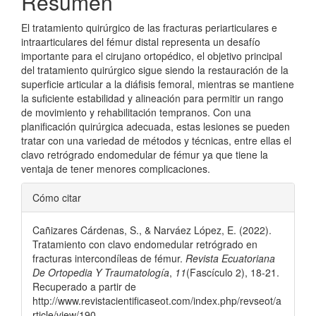
Resumen
El tratamiento quirúrgico de las fracturas periarticulares e
intraarticulares del fémur distal representa un desafío
importante para el cirujano ortopédico, el objetivo principal
del tratamiento quirúrgico sigue siendo la restauración de la
superficie articular a la diáfisis femoral, mientras se mantiene
la suficiente estabilidad y alineación para permitir un rango
de movimiento y rehabilitación tempranos. Con una
planificación quirúrgica adecuada, estas lesiones se pueden
tratar con una variedad de métodos y técnicas, entre ellas el
clavo retrógrado endomedular de fémur ya que tiene la
ventaja de tener menores complicaciones.
Detalles
Cómo citar
del
Cañizares Cárdenas, S., & Narváez López, E. (2022).
artículo
Tratamiento con clavo endomedular retrógrado en
fracturas intercondíleas de fémur.
Revista Ecuatoriana
De Ortopedia Y Traumatología
,
11
(Fascículo 2), 18-21.
Recuperado a partir de
http://www.revistacientificaseot.com/index.php/revseot/a
rticle/view/190