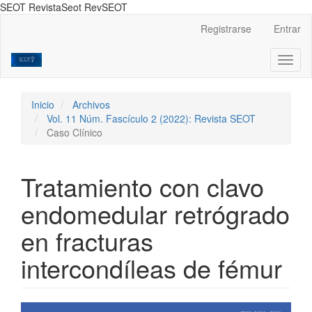
SEOT RevistaSeot RevSEOT
Navegación
Registrarse
Entrar
principal
Contenido
Toggl
principal
naviga
Barra
lateral
Inicio
Archivos
Vol. 11 Núm. Fascículo 2 (2022): Revista SEOT
Caso Clínico
Tratamiento con clavo
endomedular retrógrado
en fracturas
intercondíleas de fémur