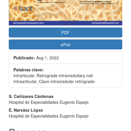
PDF
ePub
Publicado:
Aug 1, 2022
Palabras clave:
Intrarticular, Retrograde intramedullary nail
Intraarticular, Clavo intramedular retrógrado
Contenido
S. Cañizares Cárdenas
Hospital de Especialidades Eugenio Espejo
principal
E. Narváez López
del
Hospital de Especialidades Eugenio Espejo
artículo