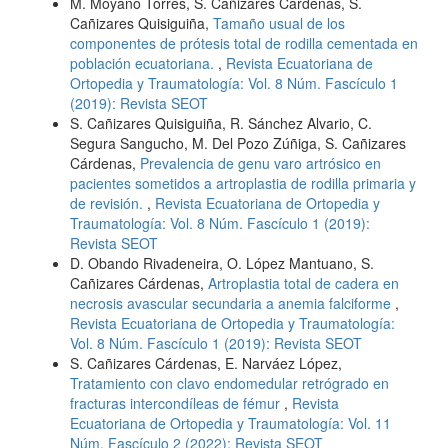
M. Moyano Torres, S. Cañizares Cárdenas, S.
Cañizares Quisiguiña,
Tamaño usual de los
componentes de prótesis total de rodilla cementada en
población ecuatoriana.
,
Revista Ecuatoriana de
Ortopedia y Traumatología: Vol. 8 Núm. Fascículo 1
(2019): Revista SEOT
S. Cañizares Quisiguiña, R. Sánchez Alvario, C.
Segura Sangucho, M. Del Pozo Zúñiga, S. Cañizares
Cárdenas,
Prevalencia de genu varo artrósico en
pacientes sometidos a artroplastia de rodilla primaria y
de revisión.
,
Revista Ecuatoriana de Ortopedia y
Traumatología: Vol. 8 Núm. Fascículo 1 (2019):
Revista SEOT
D. Obando Rivadeneira, O. López Mantuano, S.
Cañizares Cárdenas,
Artroplastia total de cadera en
necrosis avascular secundaria a anemia falciforme
,
Revista Ecuatoriana de Ortopedia y Traumatología:
Vol. 8 Núm. Fascículo 1 (2019): Revista SEOT
S. Cañizares Cárdenas, E. Narváez López,
Tratamiento con clavo endomedular retrógrado en
fracturas intercondíleas de fémur
,
Revista
Ecuatoriana de Ortopedia y Traumatología: Vol. 11
Núm. Fascículo 2 (2022): Revista SEOT