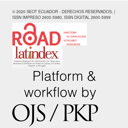
© 2020 SEOT ECUADOR - DERECHOS RESERVADOS. |
ISSN IMPRESO 2600-5980, ISSN DIGITAL 2600-5999